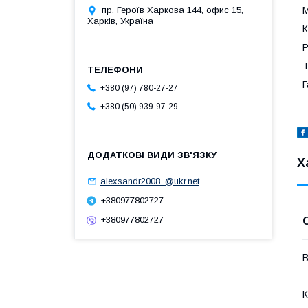
пр. Героїв Харкова 144, офис 15,
М
Харків, Україна
К
Р
Т
Г
+380 (97) 780-27-27
+380 (50) 939-97-29
Х
alexsandr2008_@ukr.net
+380977802727
+380977802727
В
К