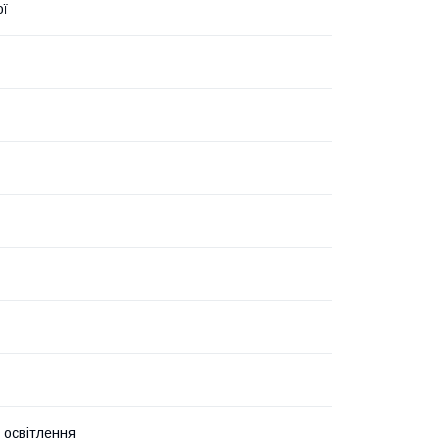
ої
 освітлення