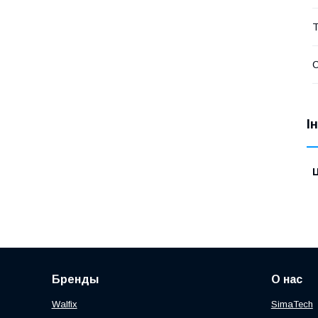
Т
І
Ц
Бренды
О нас
Walfix
SimaTech