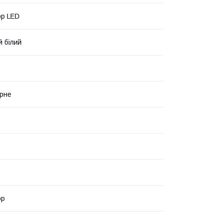
ор LED
 білий
рне
ор