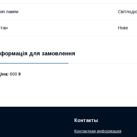
ип лампи
Світлоді
Стан
Нове
нформація для замовлення
іна:
600 ₴
Контакты
Контактная информация