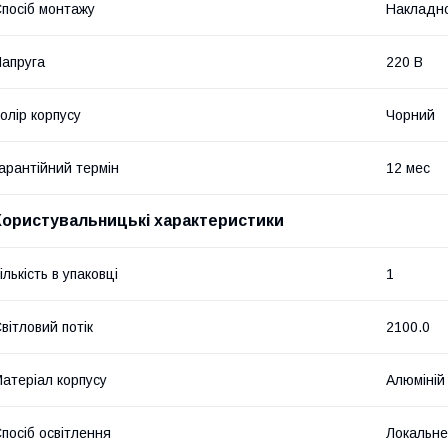
посіб монтажу
Накладн
апруга
220 В
олір корпусу
Чорний
арантійний термін
12 мес
Користувальницькі характеристики
ількість в упаковці
1
вітловий потік
2100.0
атеріал корпусу
Алюміній
посіб освітлення
Локальне