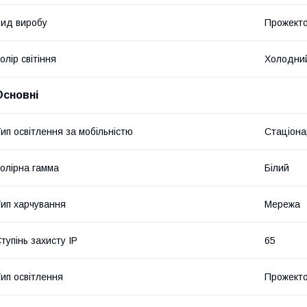
ид виробу
Прожект
олір світіння
Холодний
Основні
ип освітлення за мобільністю
Стаціона
олірна гамма
Білий
ип харчування
Мережа
тупінь захисту IP
65
ип освітлення
Прожект